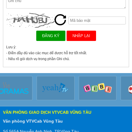
Lưu ý:
- Điền đầy đủ vào các mục để được hỗ trợ tốt nhất.
- Nêu rõ gói dịch vụ trong phần Ghi chú.
VĂN PHÒNG GIAO DỊCH VTVCAB VŨNG TÀU
Văn phòng VTVCab Vũng Tàu
Số 565A Nguyễn Anh Ninh, TP.Vũng Tàu