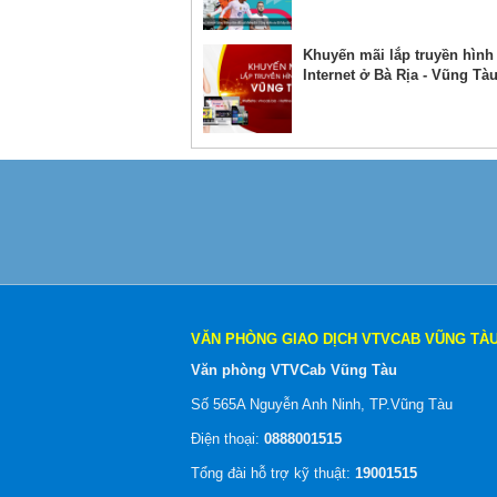
Khuyến mãi lắp truyền hình
Internet ở Bà Rịa - Vũng Tà
VĂN PHÒNG GIAO DỊCH VTVCAB VŨNG TÀ
Văn phòng VTVCab Vũng Tàu
Số 565A Nguyễn Anh Ninh, TP.Vũng Tàu
Điện thoại:
0888001515
Tổng đài hỗ trợ kỹ thuật:
19001515