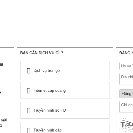
BẠN CẦN DỊCH VỤ GÌ ?
ĐĂNG 
ãi
Dịch vụ trọn gói
Internet cáp quang
+
Truyền hình số HD
 mãi
1
Truyền hình cáp