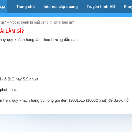
Trang chủ
Internet cáp quang
Truyền hình HD
Khu
 gì?
»
Một số kênh bị mất tiếng thì phải làm gì?
ẢI LÀM GÌ?
i này quý khách hàng làm theo hướng dẫn sau:
hế độ B/G hay 5.5 chưa
 phát chưa
trên, quý khách hàng vui lòng gọi đến 19001515 (1000đ/phút) để được hỗ