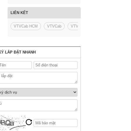
LIÊN KẾT
VTVCab HCM
VTVCab
VTVCab Khánh Hòa
Viettel V
KÝ LẮP ĐẶT NHANH