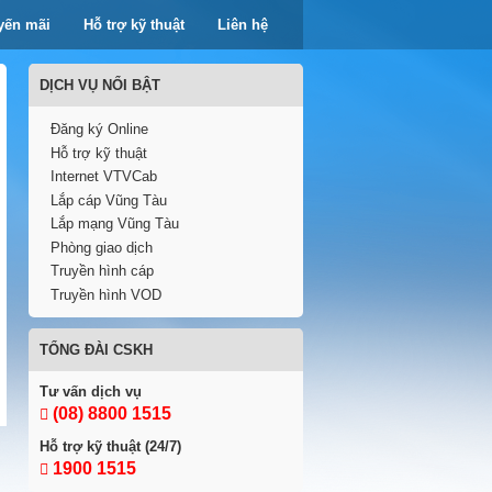
yến mãi
Hỗ trợ kỹ thuật
Liên hệ
DỊCH VỤ NỔI BẬT
Đăng ký Online
Hỗ trợ kỹ thuật
Internet VTVCab
Lắp cáp Vũng Tàu
Lắp mạng Vũng Tàu
Phòng giao dịch
Truyền hình cáp
Truyền hình VOD
TỔNG ĐÀI CSKH
Tư vấn dịch vụ
(08) 8800 1515
Hỗ trợ kỹ thuật (24/7)
1900 1515