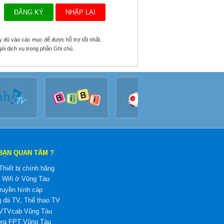
y đủ vào các mục để được hỗ trợ tốt nhất.
gói dịch vụ trong phần Ghi chú.
BẠN QUAN TÂM ?
hiết bị chính hãng
 Wifi ở Vũng Tàu
ruyền hình cáp
 đá TV, Thể thao TV
 VTVcab Vũng Tàu
ra FPT Vũng Tàu