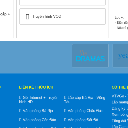
 cáp +
Truyền hình VOD
Lưu ý:
u
- Điền đầ
- Nêu rõ 
U
LIÊN KẾT HỮU ÍCH
CÓ THỂ 
VTVGo - T
Gói Internet + Truyền
Lắp cáp Bà Rịa - Vũng
hình HD
Tàu
Lắp mạng
Đăng ký t
Văn phòng Bà Rịa
Văn phòng Châu Đức
Xem bóng
Văn phòng Côn Đảo
Văn phòng Đất Đỏ
Tổng đài
Lắp Came