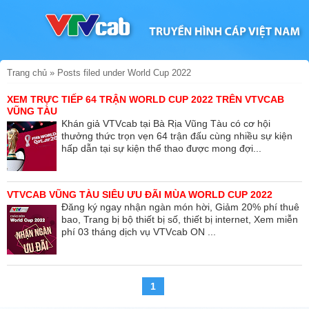
Trang chủ
»
Posts filed under World Cup 2022
XEM TRỰC TIẾP 64 TRẬN WORLD CUP 2022 TRÊN VTVCAB
VŨNG TÀU
Khán giả VTVcab tại Bà Rịa Vũng Tàu có cơ hội
thưởng thức trọn vẹn 64 trận đấu cùng nhiều sự kiện
hấp dẫn tại sự kiện thể thao được mong đợi...
VTVCAB VŨNG TÀU SIÊU ƯU ĐÃI MÙA WORLD CUP 2022
Đăng ký ngay nhận ngàn món hời, Giảm 20% phí thuê
bao, Trang bị bộ thiết bị số, thiết bị internet, Xem miễn
phí 03 tháng dịch vụ VTVcab ON ...
1