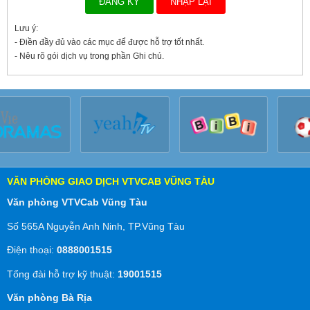
Lưu ý:
- Điền đầy đủ vào các mục để được hỗ trợ tốt nhất.
- Nêu rõ gói dịch vụ trong phần Ghi chú.
VĂN PHÒNG GIAO DỊCH VTVCAB VŨNG TÀU
Văn phòng VTVCab Vũng Tàu
Số 565A Nguyễn Anh Ninh, TP.Vũng Tàu
Điện thoại:
0888001515
Tổng đài hỗ trợ kỹ thuật:
19001515
Văn phòng Bà Rịa